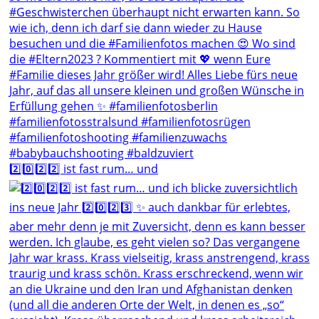
2️⃣0️⃣2️⃣2️⃣ ist fast rum… und