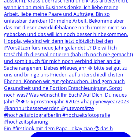
Ein #firstlook mit dem Papa - okay ciao 🥹 das h