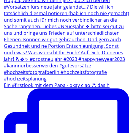
Ein #firstlook mit dem Papa - okay ciao 🥹 das h