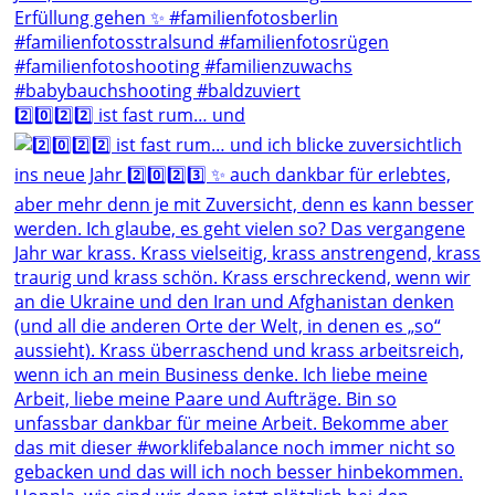
2️⃣0️⃣2️⃣2️⃣ ist fast rum… und