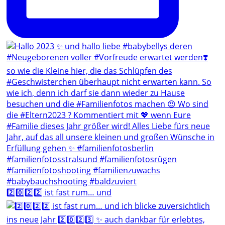
2️⃣0️⃣2️⃣2️⃣ ist fast rum… und