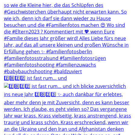
2️⃣0️⃣2️⃣2️⃣ ist fast rum… und