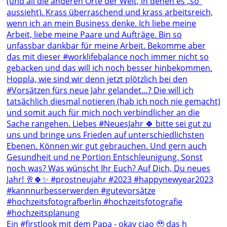
Ein #firstlook mit dem Papa - okay ciao 🥹 das h