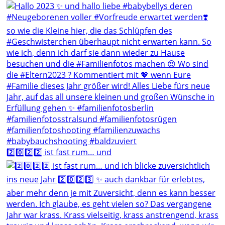
2️⃣0️⃣2️⃣2️⃣ ist fast rum… und