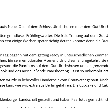
aufs Neue! Ob auf dem Schloss Ulrichshusen oder dem Gut Ulric
tten grandioses Frühlingswetter. Die freie Trauung auf dem Gut U
an erst einige Wochen später richtig deuten konnte: denn die Bra
er Tag begann mit dem getting ready in unterschiedlichen Zimmer
ehen. Ein sehr emotionaler Moment! Und diesmal umgekehrt: sie 
 ungestört die Paarfotos auf dem Gut Ulrichshusen und angrenze
t look und das anschließende Paarshooting. Es ist so unkomplizier
ogen wurde in liebevoller Handarbeit vom Brautvater gebaut. Na
Diese kam, wie wir, extra aus Berlin gefahren. Die Cupcake und C
klenburger Landschaft gestreift und haben Paarfotos gemacht: Ic