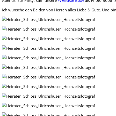
Abends, zur Party, kam unsere
»Weis(s)e Box«
als Photo Booth z
Ich wünsche den Beiden von Herzen alles Liebe & Gute. Und b