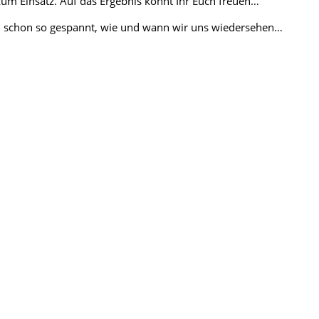
um Einsatz. Auf das Ergebnis könnt Ihr Euch freuen…
in schon so gespannt, wie und wann wir uns wiedersehen…